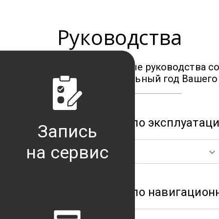
Руководства
Все необходимые руководства с
модель и модельный год Вашего 
Руководства по эксплуатац
Запись
на сервис
Forester
Руководства по навигацион