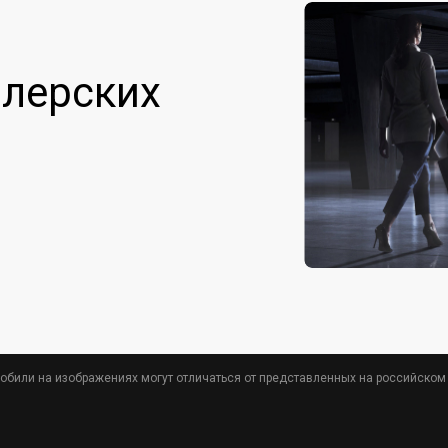
лерских
обили на изображениях могут отличаться от представленных на российском