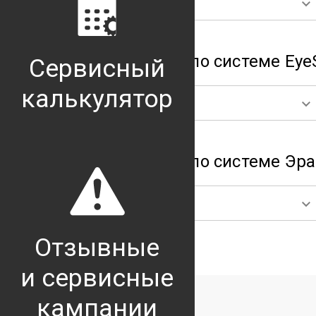
Forester
Руководства по системе Eye
Сервисный
калькулятор
Forester
Руководства по системе Эра
Forester
Отзывные
и сервисные
кампании