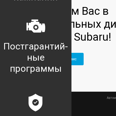
Мы ждём Вас в
официальных ди
центрах Subaru!
Постгарантий-
ные
Записаться на сервис
программы
Автом