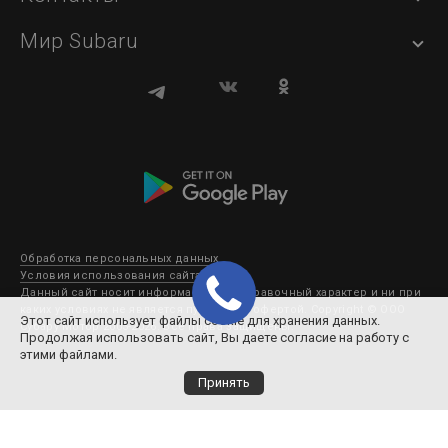
Мир Subaru
Обработка персональных данных
Условия использования сайта
Данный сайт носит информационно-справочный характер и ни при
каких условиях не является публичной офертой. Copyright © ООО
Этот сайт использует файлы cookie для хранения данных.
Субару Мотор 2003-2026. Все права защищены.
Продолжая использовать сайт, Вы даете согласие на работу с
этими файлами.
Принять